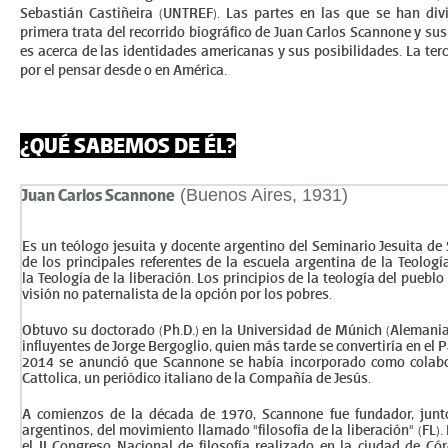
Sebastián Castiñeira (UNTREF). Las partes en las que se han divi
primera trata del recorrido biográfico de Juan Carlos Scannone y su
es acerca de las identidades americanas y sus posibilidades. La ter
por el pensar desde o en América.
¿
QUÉ
SABEMOS DE ÉL?
(Buenos Aires, 1931)
Juan Carlos Scannone
Es un teólogo jesuita y docente argentino del Seminario Jesuita de
de los principales referentes de la escuela argentina de la Teolo
la Teología de la liberación. Los principios de la teología del pueblo
visión no paternalista de la opción por los pobres.
Obtuvo su doctorado (Ph.D.) en la Universidad de Múnich (Alemania
influyentes de Jorge Bergoglio, quien más tarde se convertiría en el P
2014 se anunció que Scannone se había incorporado como colabo
Cattolica, un periódico italiano de la Compañía de Jesús.
A comienzos de la década de 1970, Scannone fue fundador, junto
argentinos, del movimiento llamado "filosofía de la liberación" (FL)
el II Congreso Nacional de filosofía realizado en la ciudad de C